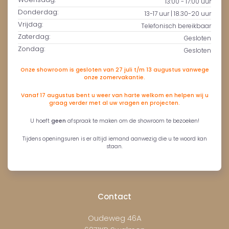
13:00 - 17:00 uur
Donderdag:
13-17 uur | 18.30-20 uur
Vrijdag:
Telefonisch bereikbaar
Zaterdag:
Gesloten
Zondag:
Gesloten
Onze showroom is gesloten van 27 juli t/m 13 augustus vanwege
onze zomervakantie.
Vanaf 17 augustus bent u weer van harte welkom en helpen wij u
graag verder met al uw vragen en projecten.
U hoeft
geen
afspraak te maken om de showroom te bezoeken!
Tijdens openingsuren is er altijd iemand aanwezig die u te woord kan
staan.
Contact
Oudeweg 46A