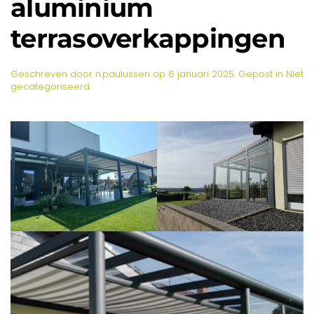
aluminium
terrasoverkappingen
Geschreven door
n.paulussen
op
6 januari 2025
. Gepost in
Niet
gecategoriseerd
.