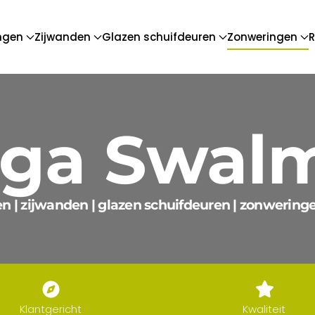
ngen
Zijwanden
Glazen schuifdeuren
Zonweringen
R
nga Swal
en | zijwanden | glazen schuifdeuren | zonweringen
Klantgericht
Kwaliteit