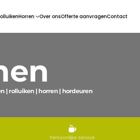
olluiken
Horren
Over ons
Offerte aanvragen
Contact
men
 | rolluiken | horren | hordeuren
Persoonlijke service