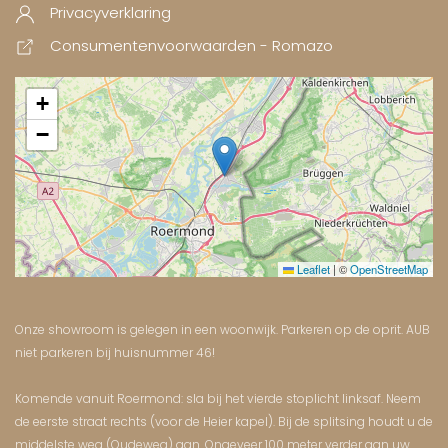
Privacyverklaring
Consumentenvoorwaarden - Romazo
+
−
Leaflet
|
©
OpenStreetMap
Onze showroom is gelegen in een woonwijk. Parkeren op de oprit. AUB
niet parkeren bij huisnummer 46!
Komende vanuit Roermond: sla bij het vierde stoplicht linksaf. Neem
de eerste straat rechts (voor de Heier kapel). Bij de splitsing houdt u de
middelste weg (Oudeweg) aan. Ongeveer 100 meter verder aan uw