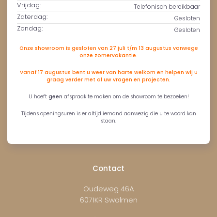
Vrijdag:
Telefonisch bereikbaar
Zaterdag:
Gesloten
Zondag:
Gesloten
Onze showroom is gesloten van 27 juli t/m 13 augustus vanwege
onze zomervakantie.
Vanaf 17 augustus bent u weer van harte welkom en helpen wij u
graag verder met al uw vragen en projecten.
U hoeft
geen
afspraak te maken om de showroom te bezoeken!
Tijdens openingsuren is er altijd iemand aanwezig die u te woord kan
staan.
Contact
Oudeweg 46A
6071KR Swalmen