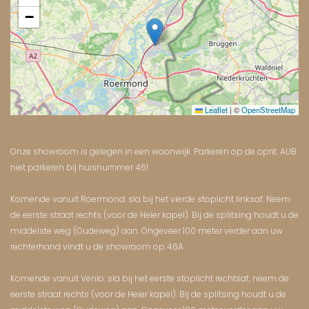
−
Leaflet
|
©
OpenStreetMap
Onze showroom is gelegen in een woonwijk. Parkeren op de oprit. AUB
niet parkeren bij huisnummer 46!
Komende vanuit Roermond: sla bij het vierde stoplicht linksaf. Neem
de eerste straat rechts (voor de Heier kapel). Bij de splitsing houdt u de
middelste weg (Oudeweg) aan. Ongeveer 100 meter verder aan uw
rechterhand vindt u de showroom op 46A
Komende vanuit Venlo: sla bij het eerste stoplicht rechtsaf, neem de
eerste straat rechts (voor de Heier kapel). Bij de splitsing houdt u de