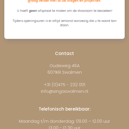
graag verder met al uw vragen en projecten.
U hoeft
geen
afspraak te maken om de showroom te bezoeken!
Tijdens openingsuren is er altijd iemand aanwezig die u te woord kan
staan.
Contact
Oudeweg 46A
6071KR Swalmen
+31 (0)475 - 232 001
info@singaswalmen.nl
Telefonisch bereikbaar:
Maandag t/m donderdag: 09.00 – 12.00 uur
13.00 - 17.30 uur